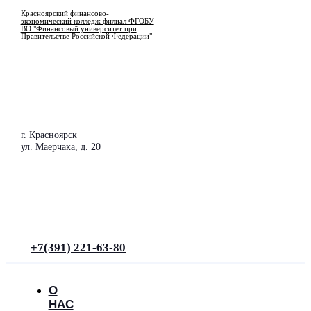
Красноярский финансово-
экономический колледж филиал ФГОБУ
ВО "Финансовый университет при
Правительстве Российской Федерации"
г. Красноярск
ул. Маерчака, д. 20
+7(391) 221-63-80
О
НАС