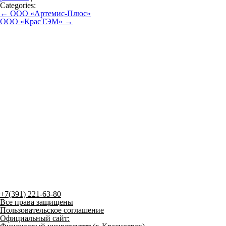
Categories:
Навигация по записям
←
​ООО «Артемис-Плюс»
​ООО «КрасТЭМ»
→
+7(391) 221-63-80
Все права защищены
Пользовательское соглашение
Официальный сайт: